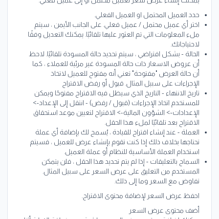
يمكنك إنشاء عرض سعر لعميل محتمل أو إلى عميل فعلي.
حدد العميل المحتمل او العميل الفعلي.
اختر أي عميل محتمل / عميل فعلي. على الجانب الأيمن ، سيتم
ملء المعلومات التي تم العثور عليها تلقائيًا. يمكنك التعديل وفقًا
لاحتياجاتك.
الحالة - بشكل افتراضي ، سيتم تحديد حالة المسودة تلقائيًا. لاحظ
أن عروض الاسعار ذات حالة المسودة غير مرئية للعملاء ، كما
أن حالة العرض "مفتوحة" تعني أنه مفتوح للعميل لاتخاذ
الإجراءات على سبيل المثال. قبول أو رفض الاقتراح
تاريخ الانتهاء - التاريخ الذي سيظل فيه الاقتراح مفتوحًا ويمكن
للمستخدم اتخاذ الإجراءات (قبول / رفض) - انتقل إلى الإعداد->
الإعدادات-> الشؤون المالية-> الاقتراح لتعيين موعد استحقاق
الاقتراح بعد تلقائيًا لملء هذا الحقل.
العملة - عند إنشاء اقتراح للقيادة ، يُسمح لك بإضافة أي عملة
تحتاجها بخلاف ذلك إذا كنت تقوم بإنشاء عرض للعميل ، فسيتم
استخدام العملة الأساسية للنظام أو عملة العميل.
السماح بالتعليقات - إذا لم يتم تحديد هذا الحقل ، فلن يتمكن
المستخدم من التعليق على عرض السعر على سبيل المثال.
تفاوض مع السعر وما إلى ذلك.
احفظ عرض السعر لإضافة محتوى الاقتراح.
أضف محتوى عرض السعر